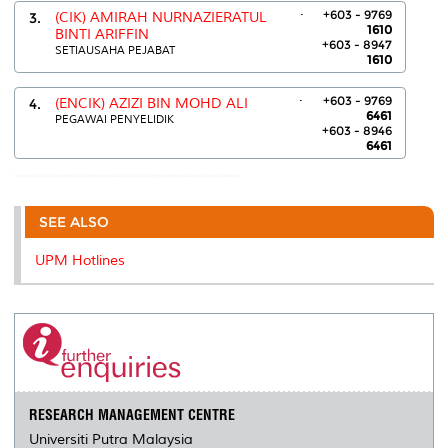
.
+603 - 9769
3.
(CIK) AMIRAH NURNAZIERATUL
1610
BINTI ARIFFIN
+603 - 8947
SETIAUSAHA PEJABAT
1610
.
+603 - 9769
4.
(ENCIK) AZIZI BIN MOHD ALI
6461
PEGAWAI PENYELIDIK
+603 - 8946
6461
AISHAH BINTI MD YASIN:03-89471637 AMIRAH NURNAZIERATUL BINTI ARIFFIN:03-89471610 AZIZI BIN MOHD ALI:89466461
SEE ALSO
UPM Hotlines
RESEARCH MANAGEMENT CENTRE
Universiti Putra Malaysia