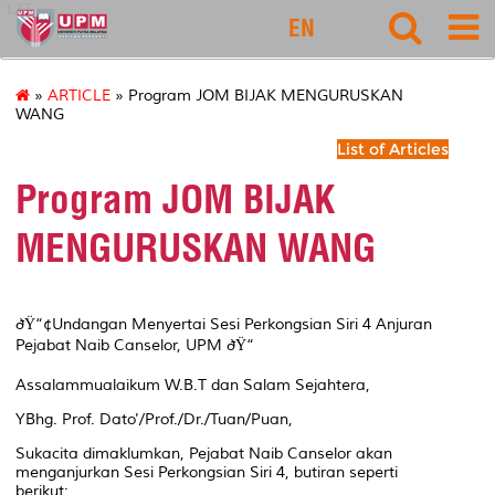
127
EN
»
ARTICLE
» Program JOM BIJAK MENGURUSKAN
WANG
List of Articles
Program JOM BIJAK
MENGURUSKAN WANG
ðŸ“¢Undangan Menyertai Sesi Perkongsian Siri 4 Anjuran
Pejabat Naib Canselor, UPM ðŸ“
Assalammualaikum W.B.T dan Salam Sejahtera,
YBhg. Prof. Dato'/Prof./Dr./Tuan/Puan,
Sukacita dimaklumkan, Pejabat Naib Canselor akan
menganjurkan Sesi Perkongsian Siri 4, butiran seperti
berikut: