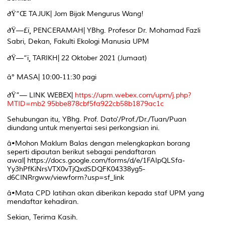
ðŸ“Œ TAJUK| Jom Bijak Mengurus Wang!
ðŸ—£ï¸ PENCERAMAH| YBhg. Profesor Dr. Mohamad Fazli
Sabri, Dekan, Fakulti Ekologi Manusia UPM
ðŸ—“ï¸ TARIKH| 22 Oktober 2021 (Jumaat)
â° MASA| 10:00-11:30 pagi
ðŸ”— LINK WEBEX|
https://upm.webex.com/upm/j.php?
MTID=mb2 95bbe878cbf5fa922cb58b1879ac1c
Sehubungan itu, YBhg. Prof. Dato'/Prof./Dr./Tuan/Puan
diundang untuk menyertai sesi perkongsian ini.
â­•Mohon Maklum Balas dengan melengkapkan borang
seperti dipautan berikut sebagai pendaftaran
awal| https://docs.google.com/forms/d/e/1FAIpQLSfa-
Yy3hPfKiNrsVTX0vTjQxdSDQFK04338yg5-
d6CINRrgww/viewform?usp=sf_link
â­•Mata CPD latihan akan diberikan kepada staf UPM yang
mendaftar kehadiran.
Sekian, Terima Kasih.