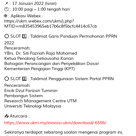
📌 : 17 Januari 2022 (Isnin)
🕙 : 10:00 pagi – 1:00 tengah hari
🌐 : Aplikasi Webex :
https://ukm.webex.com/ukm/j.php?
MTID=m835453965eb17b6c8f5bcfc4414c67cb
⭕ SLOT 1️⃣ : Taklimat Garis Panduan Permohonan PPRN
2022
Penceramah:
YBrs. Dr. Siti Fazriah Raja Mohamed
Ketua Penolong Setiausaha Kanan
Bahagian Perancangan dan Penyelidikan Dasar
Kementerian Pengajian Tinggi (KPT)
⭕ SLOT 2️⃣ : Taklimat Penggunaan Sistem Portal PPRN
Penceramah:
Encik Dzul Farizan Tumiran
Pembangun Sistem
Research Management Centre UTM
Universiti Teknologi Malaysia
📥 Aturcara :
https://www.ukm.my/inovasi-ukm/download/ 6556/
Sekiranya terdapat sebarang soalan mengenai program ini,